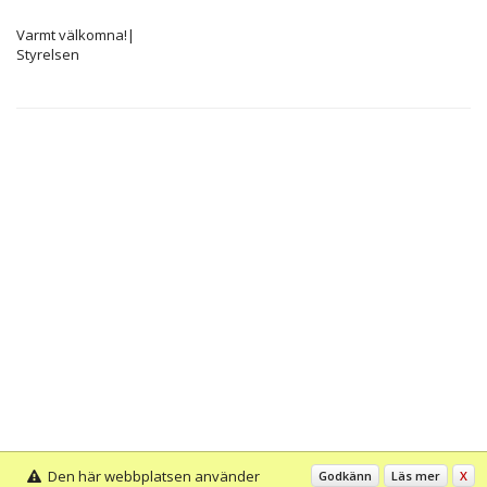
Varmt välkomna!|
Styrelsen
Den här webbplatsen använder
Godkänn
Läs mer
X